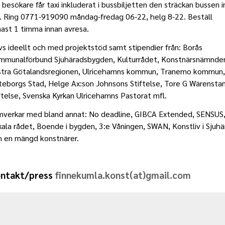
 besökare får taxi inkluderat i bussbiljetten den sträckan bussen i
. Ring 0771-919090 måndag-fredag 06-22, helg 8-22. Beställ
ast 1 timma innan avresa.
vs ideellt och med projektstöd samt stipendier från: Borås
mmunalförbund Sjuhäradsbygden, Kulturrådet, Konstnärsnämnde
stra Götalandsregionen, Ulricehamns kommun, Tranemo kommun,
eborgs Stad, Helge Ax:son Johnsons Stiftelse, Tore G Wärensta
ftelse, Svenska Kyrkan Ulricehamns Pastorat mfl.
mverkar med bland annat: No deadline, GIBCA Extended, SENSUS
ala rådet, Boende i bygden, 3:e Våningen, SWAN, Konstliv i Sjuhä
h en mängd konstnärer.
ntakt/press
finnekumla.konst(at)gmail.com