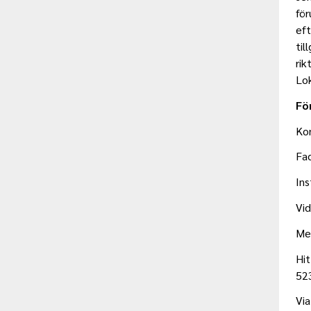
för
eft
til
rik
Lo
Fö
Kon
Fa
In
Vid
Me
Hi
52
Via