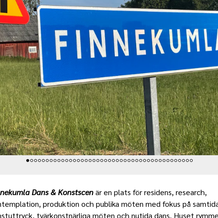
nnekumla Dans & Konstscen
är en plats för residens, research,
ntemplation, produktion och publika möten med fokus på samtid
stuttryck, tvärkonstnärliga möten och nutida dans. Huset rymme