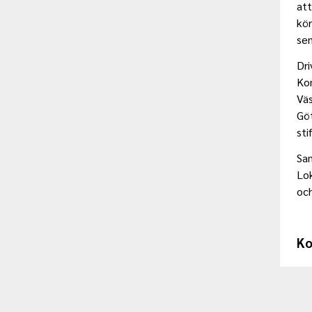
att
kör
sen
Dri
Ko
Vä
Göt
sti
Sa
Lok
oc
Ko