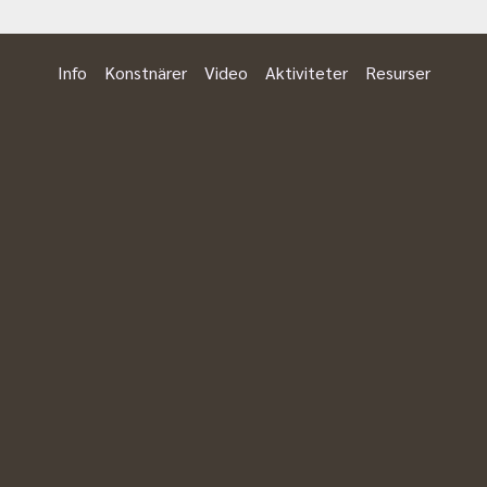
Info
Konstnärer
Video
Aktiviteter
Resurser
Finnekumla
FINNEKUMLA 258, 520 11 Vegby
,
Ulricehamn
finnekumla.konst@gmail.com
finnekumla.samarbetet.org
Önskat språk
:
Samarbetet