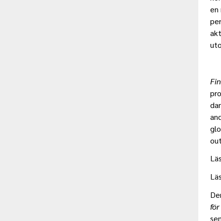
en 
pe
ak
uto
Fi
pro
dan
and
glo
out
Läs
Lä
De
fö
se