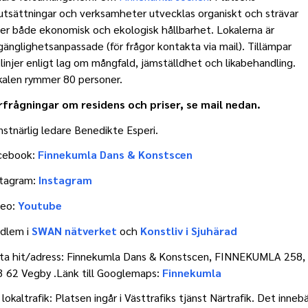
utsättningar och verksamheter utvecklas organiskt och strävar
er både ekonomisk och ekologisk hållbarhet. Lokalerna är
lgänglighetsanpassade (för frågor kontakta via mail). Tillämpar
tlinjer enligt lag om mångfald, jämställdhet och likabehandling.
kalen rymmer 80 personer.
rfrågningar om residens och priser, se mail nedan.
stnärlig ledare Benedikte Esperi.
cebook:
Finnekumla Dans & Konstscen
stagram:
Instagram
eo:
Youtube
dlem i
SWAN nätverket
och
Konstliv i Sjuhärad
tta hit/adress: Finnekumla Dans & Konstscen, FINNEKUMLA 258,
3 62 Vegby .Länk till Googlemaps:
Finnekumla
 lokaltrafik: Platsen ingår i Västtrafiks tjänst Närtrafik. Det inneb