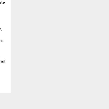
nte
n,
ms
,
rad