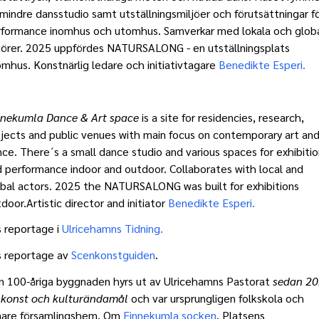
mindre dansstudio samt utställningsmiljöer och förutsättningar f
rformance inomhus och utomhus. Samverkar med lokala och glob
törer. 2025 uppfördes NATURSALONG - en utställningsplats
mhus. Konstnärlig ledare och initiativtagare
Benedikte Esperi.
nnekumla Dance & Art space
is a site for residencies, research,
jects and public venues with main focus on contemporary art an
ce. There´s a small dance studio and various spaces for exhibiti
 performance indoor and outdoor. Collaborates with local and
bal actors. 2025 the NATURSALONG was built for exhibitions
door.Artistic director and initiator
Benedikte Esperi.
 reportage i
Ulricehamns Tidning.
s reportage av
Scenkonstguiden
.
n 100-åriga byggnaden hyrs ut av Ulricehamns Pastorat
sedan 2
r konst och kulturändamål
och var ursprungligen folkskola och
nare församlingshem. Om
Finnekumla socken
. Platsens