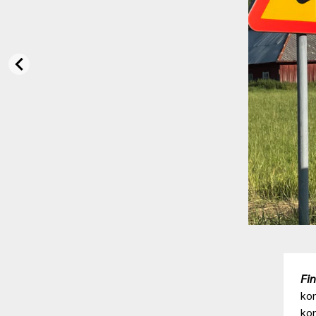
Fi
ko
kon