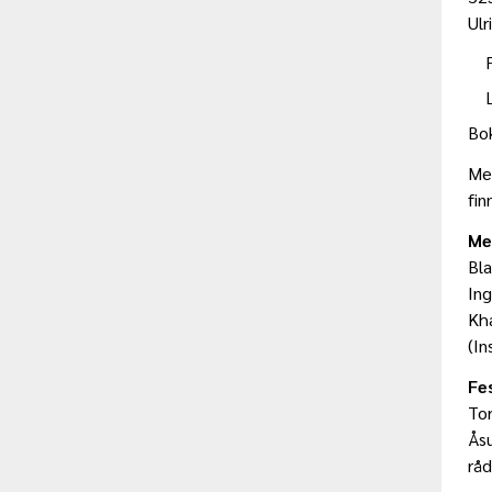
Ul
Bok
Mer
fi
Me
Bla
In
Kha
(In
Fe
Tor
Ås
råd