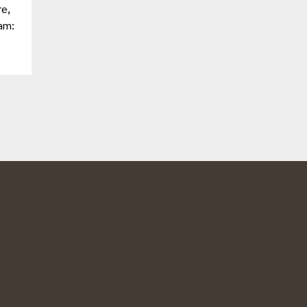
re,
am: