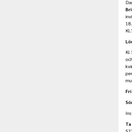
Dag
Br
inv
18
Kl
Lö
Kl 
oc
kv
pe
mu
Fr
Sö
Ins
Ta
523