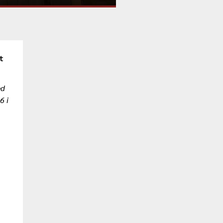
t
ed
6 i