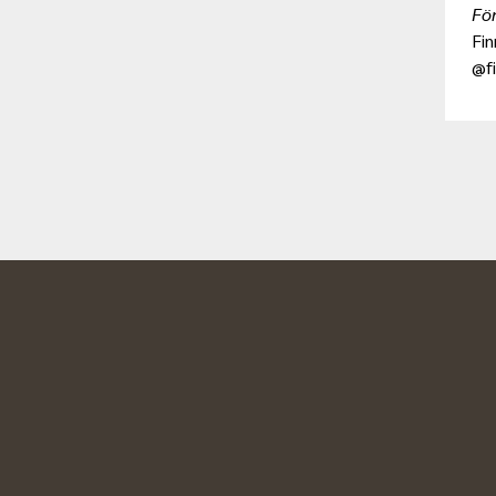
För
Fi
@f