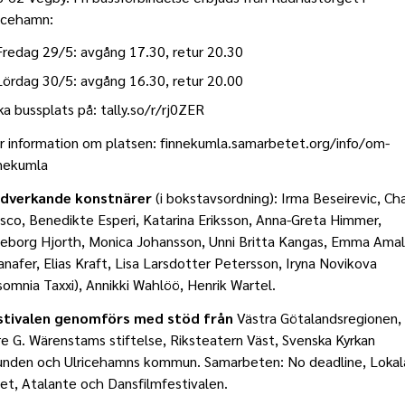
ricehamn:
Fredag 29/5: avgång 17.30, retur 20.30
Lördag 30/5: avgång 16.30, retur 20.00
a bussplats på: tally.so/r/rj0ZER
 information om platsen: finnekumla.samarbetet.org/info/om-
nnekumla
dverkande konstnärer
(i bokstavsordning): Irma Beseirevic, Ch
sco, Benedikte Esperi, Katarina Eriksson, Anna-Greta Himmer,
geborg Hjorth, Monica Johansson, Unni Britta Kangas, Emma Amal
nafer, Elias Kraft, Lisa Larsdotter Petersson, Iryna Novikova
somnia Taxxi), Annikki Wahlöö, Henrik Wartel.
stivalen genomförs med stöd från
Västra Götalandsregionen,
e G. Wärenstams stiftelse, Riksteatern Väst, Svenska Kyrkan
unden och Ulricehamns kommun. Samarbeten: No deadline, Lokal
et, Atalante och Dansfilmfestivalen.