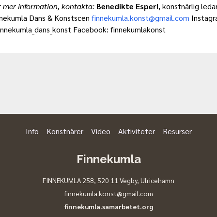
 mer information, kontakta:
Benedikte Esperi
, konstnärlig leda
nnekumla Dans & Konstscen
finnekumla.konst@gmail.com
Instagr
innekumla_dans_konst Facebook: finnekumlakonst
Info
Konstnärer
Video
Aktiviteter
Resurser
Finnekumla
FINNEKUMLA 258, 520 11 Vegby
,
Ulricehamn
finnekumla.konst@gmail.com
finnekumla.samarbetet.org