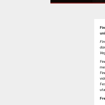
Fi
un
Fi
dan
Ve
Fin
mel
Fin
vid
Fes
uta
Fr