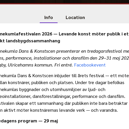
Info
Location
nnekumlafestivalen 2026 — Levande konst möter publik i et
ikt landsbygdssammanhang
nnekumla Dans & Konstscen presenterar en tredagarsfestival m
s, performance, installationer och dansfilm den 29–31 maj 202
gby, Ulricehamns kommun. Fri entré.
Facebookevent
nekumla Dans & Konstscen inbjuder till årets festival — ett möte
lan konstnärer, publiken och platsen. Under tre dagar befolkas
nekumlas byggnader och utomhusmiljöer av ljud- och
eoinstallationer, dansföreställningar, performance och dansfilm.
tivalen skapar ett sammanhang där publiken inte bara betraktar
n aktivt möter konstnärernas levande verk — och varandra.
edagens program — 29 maj