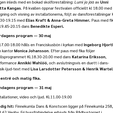
en inleds med en bokad skolföreställning:
Lumi ja jää
av
Unni
itta Kangas
. På kvällen öppnar festivalen officiellt kl 18.00 med
igning och visning av installationerna, följt av dansföreställningar 
.30-19.15 med
Elias Kraft & Anna-Greta Himmer.
Paus med fik
.19.45-20.15 dans
Benedikte Esperi.
rdagens program — 30 maj
17.00-18.00 hålls en Franciskusbön i kyrkan med
Ingeborg Hjort
h kantor
Monica Johansson
. Efter paus med fika följer
ällsprogrammet Kl.18.30-20.00 med dans
Katarina Eriksson
,
rformance
Annikki Wahlöö
, och avslutningsvis en duett i dans-
sik-ljud-text med
Lisa Larsdotter Petersson & Henrik Wartel
i entré och matig fika.
ndagens program — 31 maj
tallationer, video och ljud. Kl.11.00-19.00
 dig hit:
Finnekumla Dans & Konstscen ligger på Finnekumla 258,
 62 Vegby. Fri bussförbindelse erbjuds från Rådhustorget i